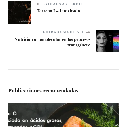
Navegación
ENTRADA ANTERIOR
Terreno I – Intoxicado
de
entradas
ENTRADA SIGUIENTE
Nutrición ortomolecular en los procesos
transgénero
Publicaciones recomendadas