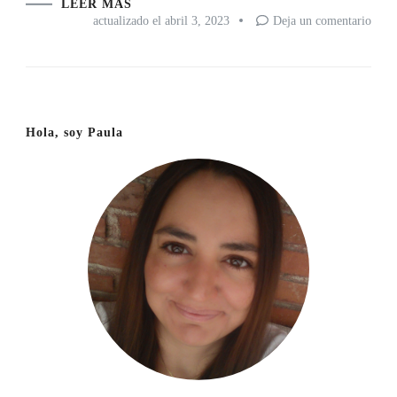
LEER MÁS
en
actualizado el
abril 3, 2023
Deja un comentario
Difer
entre
supl
y
medi
Hola, soy Paula