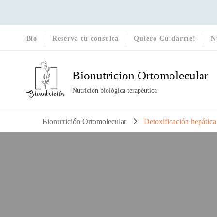
Bio
Reserva tu consulta
Quiero Cuidarme!
N
Bionutricion Ortomolecular
Nutrición biológica terapéutica
Bionutrición Ortomolecular
Detoxificación hepátic