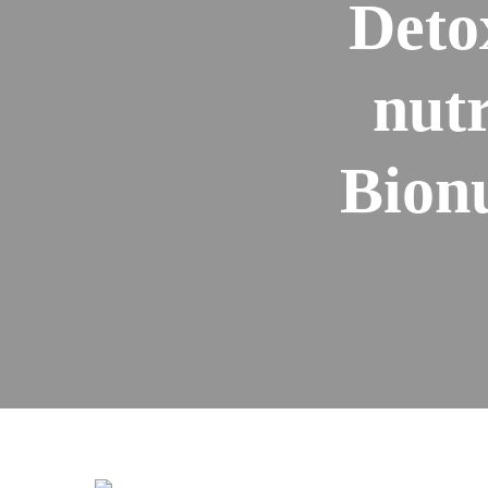
Detox
nutr
Bion