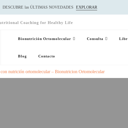
DESCUBRE las ÚLTIMAS NOVEDADES
EXPLORAR
utritional Coaching for Healthy Life
Bionutrición Ortomolecular
Consulta
Libr
Blog
Contacto
a con nutrición ortomolecular – Bionutricion Ortomolecular