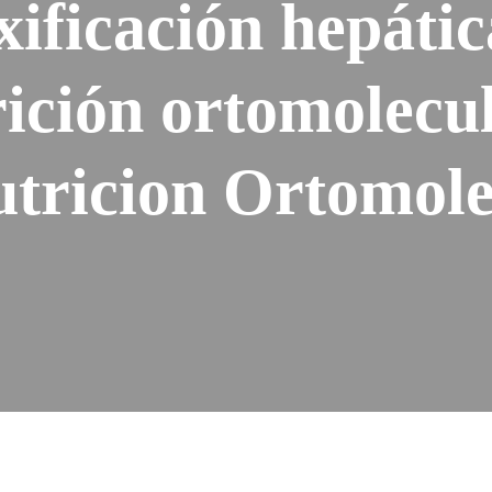
ificación hepáti
ición ortomolecu
utricion Ortomole