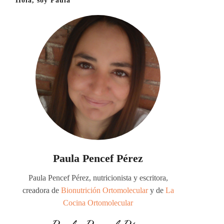
Hola, soy Paula
Paula Pencef Pérez
Paula Pencef Pérez, nutricionista y escritora,
creadora de
Bionutrición Ortomolecular
y de
La
Cocina Ortomolecular