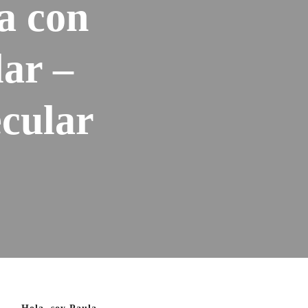
ca con
lar –
cular