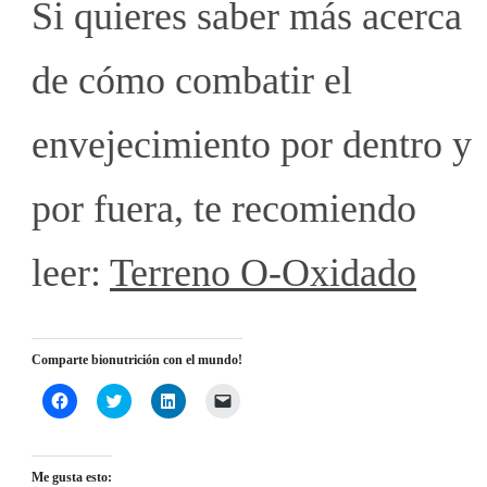
Si quieres saber más acerca
de cómo combatir el
envejecimiento por dentro y
por fuera, te recomiendo
leer:
Terreno O-Oxidado
Comparte bionutrición con el mundo!
Haz
Haz
Haz
Haz
clic
clic
clic
clic
para
para
para
para
compartir
compartir
compartir
enviar
en
en
en
un
Facebook
Twitter
LinkedIn
enlace
Me gusta esto:
(Se
(Se
(Se
por