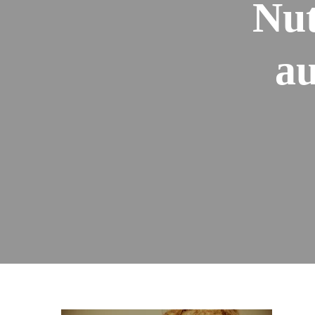
Nut
au