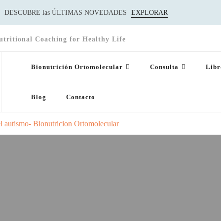
DESCUBRE las ÚLTIMAS NOVEDADES
EXPLORAR
utritional Coaching for Healthy Life
Bionutrición Ortomolecular
Consulta
Libr
Blog
Contacto
el autismo- Bionutricion Ortomolecular