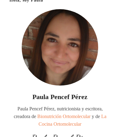
Hola, soy Paula
Paula Pencef Pérez
Paula Pencef Pérez, nutricionista y escritora,
creadora de
Bionutrición Ortomolecular
y de
La
Cocina Ortomolecular