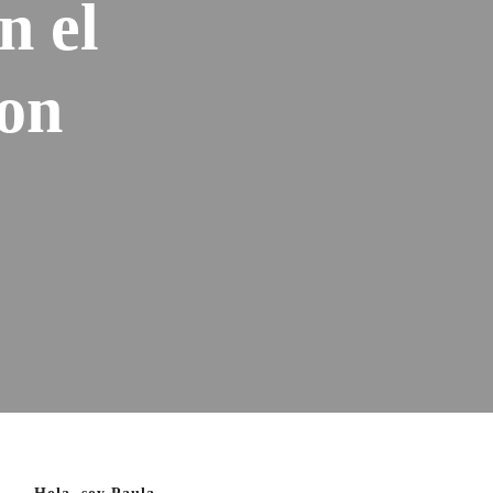
n el
ion