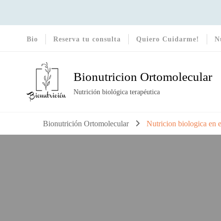
Bio
Reserva tu consulta
Quiero Cuidarme!
N
Bionutricion Ortomolecular
Nutrición biológica terapéutica
Bionutrición Ortomolecular
Nutricion biologica en 