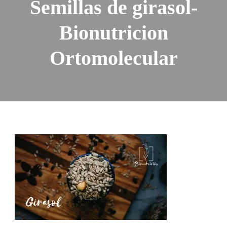
Semillas de girasol-
Bionutricion
Ortomolecular