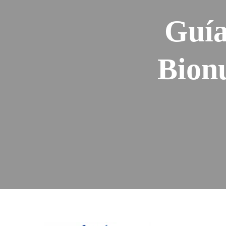
Guí
Bion