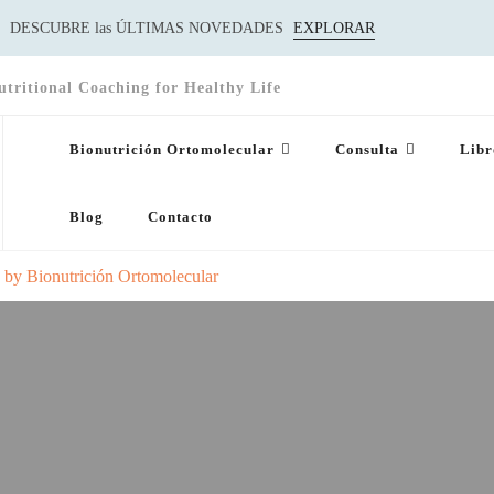
DESCUBRE las ÚLTIMAS NOVEDADES
EXPLORAR
utritional Coaching for Healthy Life
Bionutrición Ortomolecular
Consulta
Libr
Blog
Contacto
s by Bionutrición Ortomolecular