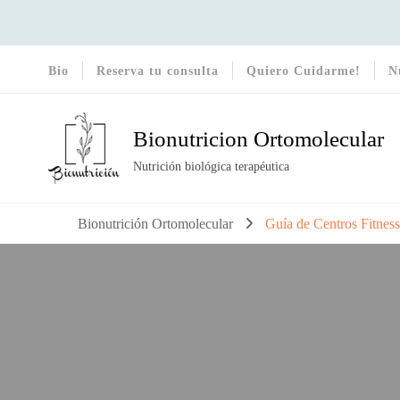
Bio
Reserva tu consulta
Quiero Cuidarme!
N
Bionutricion Ortomolecular
Nutrición biológica terapéutica
Bionutrición Ortomolecular
Guía de Centros Fitnes