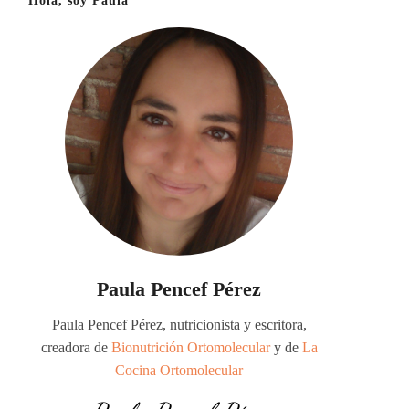
Hola, soy Paula
Paula Pencef Pérez
Paula Pencef Pérez, nutricionista y escritora,
creadora de
Bionutrición Ortomolecular
y de
La
Cocina Ortomolecular