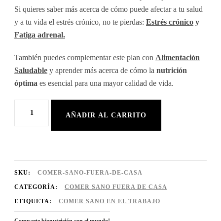
Si quieres saber más acerca de cómo puede afectar a tu salud
y a tu vida el estrés crónico, no te pierdas:
Estrés crónico
y
Fatiga adrenal.
También puedes complementar este plan con
Alimentación
Saludable
y aprender más acerca de cómo la
nutrición
óptima
es esencial para una mayor calidad de vida.
Comer
AÑADIR AL CARRITO
sano
fuera
de
casa
SKU:
COMER-SANO-FUERA-DE-CASA
cantidad
CATEGORÍA:
COMER SANO FUERA DE CASA
ETIQUETA:
COMER SANO EN EL TRABAJO
Comparte bionutrición con el mundo!