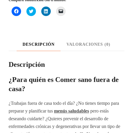
Haz
Haz
Haz
Haz
clic
clic
clic
clic
para
para
para
para
compartir
compartir
compartir
enviar
en
en
en
un
Facebook
Twitter
LinkedIn
enlace
(Se
(Se
(Se
por
abre
abre
abre
correo
en
en
en
electrónico
DESCRIPCIÓN
VALORACIONES (0)
una
una
una
a
ventana
ventana
ventana
un
nueva)
nueva)
nueva)
amigo
(Se
abre
Descripción
en
una
ventana
nueva)
¿Para quién es Comer sano fuera de
casa?
¿Trabajas fuera de casa todo el día? ¿No tienes tiempo para
preparar y planificar tus
menús saludables
pero estás
deseando cuidarte? ¿Quieres prevenir el desarrollo de
enfermedades crónicas y degenerativas por llevar un tipo de